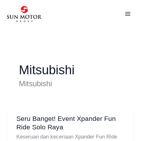
Skip
to
content
Mitsubishi
Mitsubishi
Seru Banget! Event Xpander Fun
Seru
Ride Solo Raya
Banget!
Event
Keseruan dan keceriaan Xpander Fun Ride