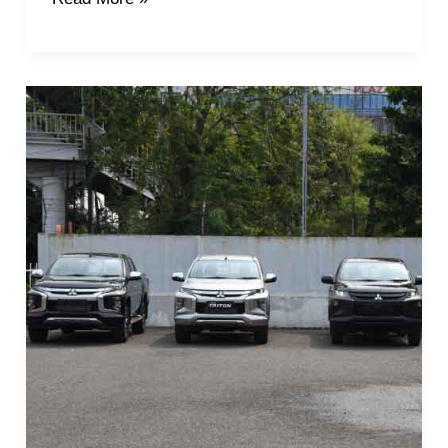
Kelasnya
Mobil
Handal
dan
Tangguh
di
Segala
Medan,
Mitsubishi
New
Triton
Pilihannya