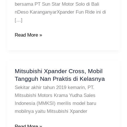
Xpander
bersama PT Sun Star Motor Solo di Bali
Fun
nDeso KaranganyarXpander Fun Ride ini di
Ride
[…]
Solo
Raya
Read More »
Mitsubishi Xpander Cross, Mobil
Mitsubishi
Tangguh Nan Praktis di Kelasnya
Xpander
Cross,
Sekitar akhir tahun 2019 kemarin, PT.
Mobil
Mitsubishi Motors Krama Yudha Sales
Tangguh
Indonesia (MMKSI) merilis model baru
Nan
mobilnya yaitu Mitsubishi Xpander
Praktis
di
Read More »