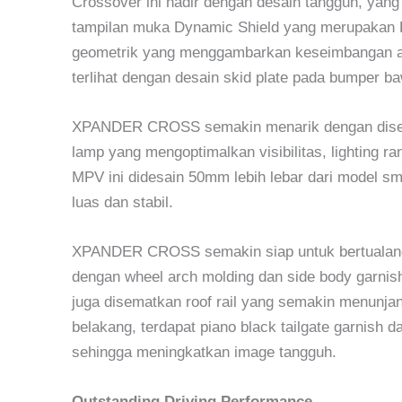
Crossover ini hadir dengan desain tangguh, ya
tampilan muka Dynamic Shield yang merupakan D
geometrik yang menggambarkan keseimbangan a
terlihat dengan desain skid plate pada bumper ba
XPANDER CROSS semakin menarik dengan disem
lamp yang mengoptimalkan visibilitas, lighting r
MPV ini didesain 50mm lebih lebar dari model 
luas dan stabil.
XPANDER CROSS semakin siap untuk bertualang 
dengan wheel arch molding dan side body garnis
juga disematkan roof rail yang semakin menunja
belakang, terdapat piano black tailgate garnish 
sehingga meningkatkan image tangguh.
Outstanding Driving Performance