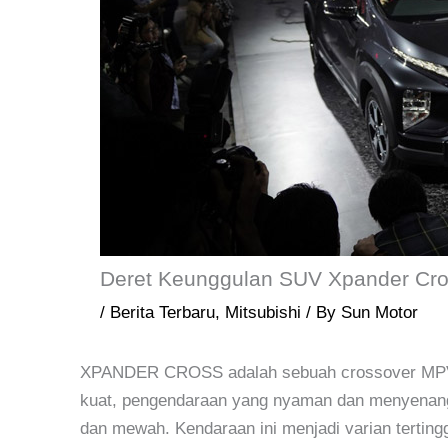
Deret Keunggulan SUV Xpander Cr
/
Berita Terbaru
,
Mitsubishi
/ By
Sun Motor
XPANDER CROSS adalah sebuah crossover MPV 
kuat, pengendaraan yang nyaman dan menyenangka
dan mewah. Kendaraan ini menjadi varian terti