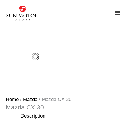
Skip
to
content
Home
/
Mazda
/ Mazda CX-30
Mazda CX-30
Description