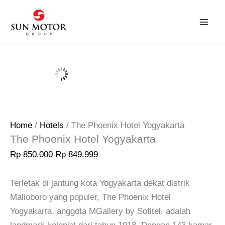
Skip
Original
Current
Sale!
to
price
price
content
was:
is:
Rp 850.000.
Rp 849.999.
Home
/
Hotels
/ The Phoenix Hotel Yogyakarta
The Phoenix Hotel Yogyakarta
Rp
850.000
Rp
849.999
Terletak di jantung kota Yogyakarta dekat distrik
Malioboro yang populer, The Phoenix Hotel
Yogyakarta, anggota MGallery by Sofitel, adalah