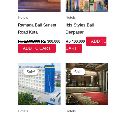
Hotels
Hotels
Ramada Bali Sunset
Ibis Styles Bali
Road Kuta
Denpasar
Rp
1.500.000
Rp
300.000
Rp
400.000
ADD TO
ADD TO CART
CART
Original
Current
Original
Curr
price
price
price
pric
Sale!
Sale!
Sale!
Sale!
was:
is:
was:
is:
Rp 500.000.
Rp 499.999.
Rp 500.000.
Rp 4
Hotels
Hotels