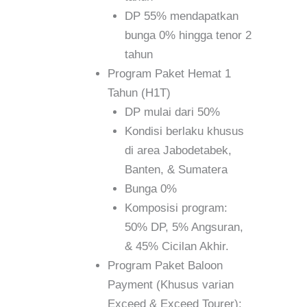
DP 55% mendapatkan
bunga 0% hingga tenor 2
tahun
Program Paket Hemat 1
Tahun (H1T)
DP mulai dari 50%
Kondisi berlaku khusus
di area Jabodetabek,
Banten, & Sumatera
Bunga 0%
Komposisi program:
50% DP, 5% Angsuran,
& 45% Cicilan Akhir.
Program Paket Baloon
Payment (Khusus varian
Exceed & Exceed Tourer):