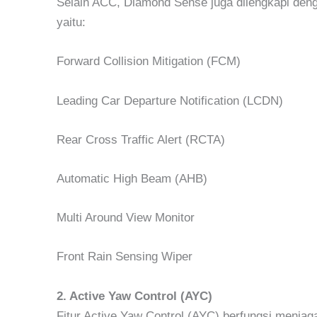
Selain ACC, Diamond Sense juga dilengkapi denga
yaitu:
Forward Collision Mitigation (FCM)
Leading Car Departure Notification (LCDN)
Rear Cross Traffic Alert (RCTA)
Automatic High Beam (AHB)
Multi Around View Monitor
Front Rain Sensing Wiper
2. Active Yaw Control (AYC)
Fitur Active Yaw Control (AYC) berfungsi menjaga