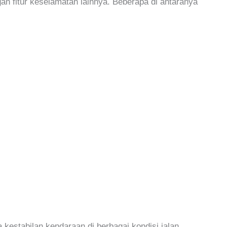
n fitur keselamatan lainnya. Beberapa di antaranya
 kestabilan kendaraan di berbagai kondisi jalan,