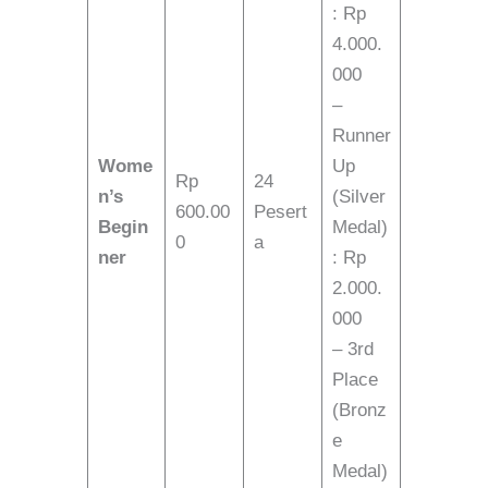
: Rp
4.000.
000
–
Runner
Wome
Up
Rp
24
n’s
(Silver
600.00
Pesert
Begin
Medal)
0
a
ner
: Rp
2.000.
000
– 3rd
Place
(Bronz
e
Medal)