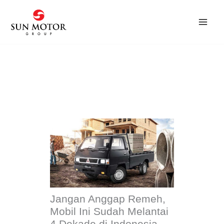
Skip
to
content
Jangan Anggap Remeh,
Mobil Ini Sudah Melantai
4 Dekade di Indonesia