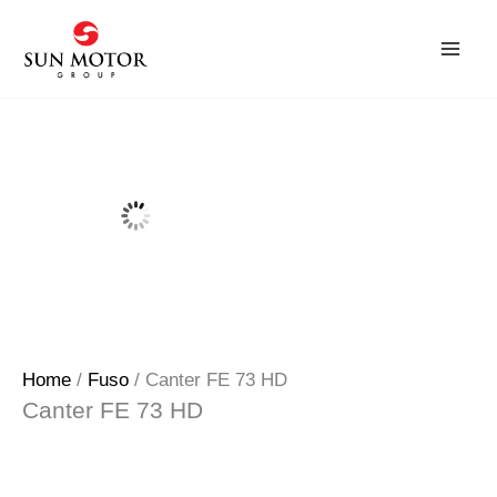
Skip
to
content
Home
/
Fuso
/ Canter FE 73 HD
Canter FE 73 HD