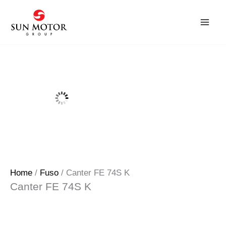
Skip
to
content
Home
/
Fuso
/ Canter FE 74S K
Canter FE 74S K