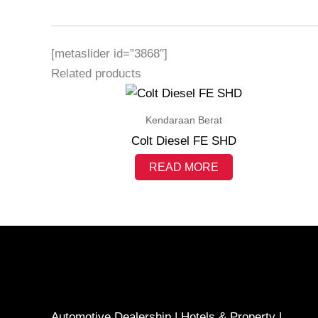
[metaslider id=”3868″]
Related products
Kendaraan Berat
Colt Diesel FE SHD
READ MORE
Automotive Dealership | Hotels & Property |