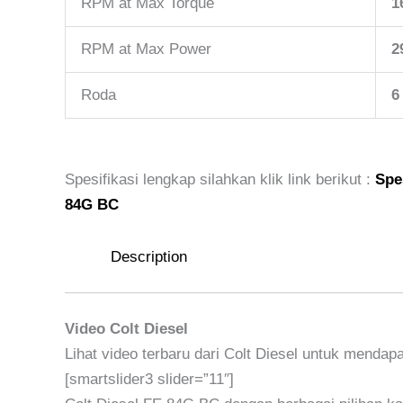
RPM at Max Torque
1
RPM at Max Power
2
Roda
6
Spesifikasi lengkap silahkan klik link berikut :
Spe
84G BC
Description
Video Colt Diesel
Lihat video terbaru dari Colt Diesel untuk mendapa
[smartslider3 slider=”11″]