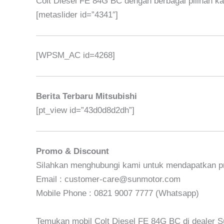
Colt Diesel FE 84G BC dengan berbagai pilihan ka
[metaslider id=”4341″]
[WPSM_AC id=4268]
Berita Terbaru Mitsubishi
[pt_view id=”43d0d8d2dh”]
Promo & Discount
Silahkan menghubungi kami untuk mendapatkan p
Email : customer-care@sunmotor.com
Mobile Phone : 0821 9007 7777 (Whatsapp)
Temukan mobil Colt Diesel FE 84G BC di dealer Su