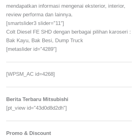
mendapatkan informasi mengenai eksterior, interior,
review performa dan lainnya.
[smartslider3 slider=”11″]
Colt Diesel FE SHD dengan berbagai pilihan karoseri :
Bak Kayu, Bak Besi, Dump Truck
[metaslider id=”4289″]
[WPSM_AC id=4268]
Berita Terbaru Mitsubishi
[pt_view id=”43d0d8d2dh”]
Promo & Discount