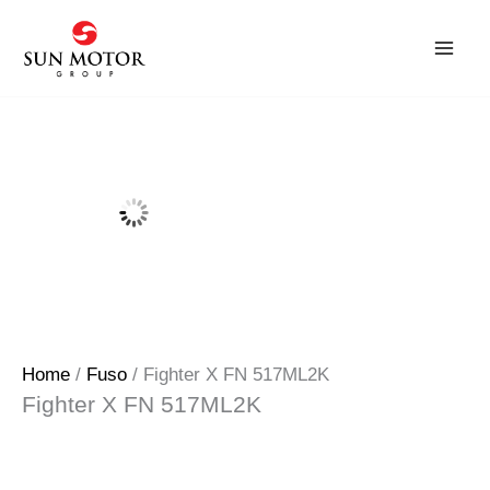
Skip
to
content
Home
/
Fuso
/ Fighter X FN 517ML2K
Fighter X FN 517ML2K