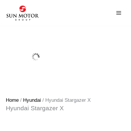
Skip
to
content
Home
/
Hyundai
/ Hyundai Stargazer X
Hyundai Stargazer X