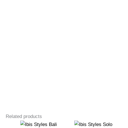
Related products
Original
Curr