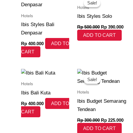
price
pric
Sale!
Sale!
was:
is:
Hotels
Rp 500.000.
Rp 3
Hotels
Ibis Styles Solo
Ibis Styles Bali
Rp
500.000
Rp
390.000
Denpasar
ADD TO CART
Rp
400.000
ADD TO
CART
Original
Curr
price
pric
Sale!
Sale!
was:
is:
Hotels
Rp 300.000.
Rp 2
Hotels
Ibis Bali Kuta
Ibis Budget Semarang
Rp
400.000
ADD TO
Tendean
CART
Rp
300.000
Rp
225.000
ADD TO CART