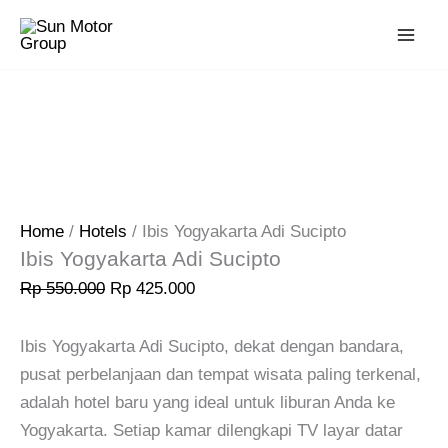
Skip
Original
Current
Sale!
to
price
price
content
was:
is:
Rp 550.000.
Rp 425.000.
Home
/
Hotels
/ Ibis Yogyakarta Adi Sucipto
Ibis Yogyakarta Adi Sucipto
Rp
550.000
Rp
425.000
Ibis Yogyakarta Adi Sucipto, dekat dengan bandara,
pusat perbelanjaan dan tempat wisata paling terkenal,
adalah hotel baru yang ideal untuk liburan Anda ke
Yogyakarta. Setiap kamar dilengkapi TV layar datar