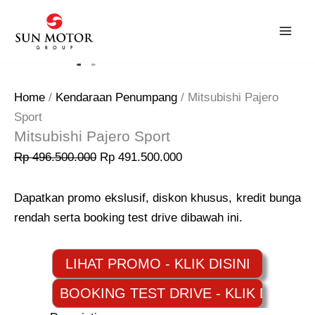
Skip
Original
Current
Sale!
to
price
price
content
was:
is:
Rp 496.500.000.
Rp 491.500.000.
Home
/
Kendaraan Penumpang
/ Mitsubishi Pajero
Sport
Mitsubishi Pajero Sport
Rp
496.500.000
Rp
491.500.000
Dapatkan promo ekslusif, diskon khusus, kredit bunga
rendah serta booking test drive dibawah ini.