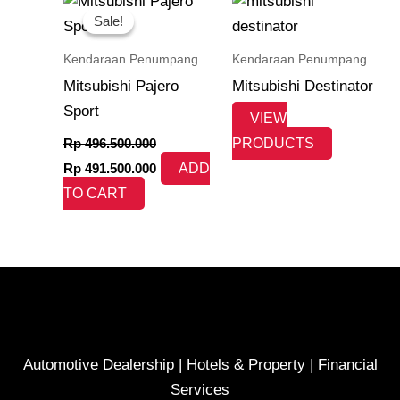
price
price
Sale!
Sale!
was:
is:
Rp 496.500.000.
Rp 491.500.000.
Kendaraan Penumpang
Kendaraan Penumpang
Mitsubishi Pajero
Mitsubishi Destinator
Sport
VIEW
Rp
496.500.000
PRODUCTS
Rp
491.500.000
ADD
TO CART
Automotive Dealership | Hotels & Property | Financial
Services