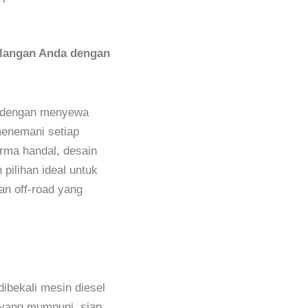
alangan Anda dengan
i dengan menyewa
menemani setiap
rma handal, desain
 pilihan ideal untuk
gan off-road yang
ibekali mesin diesel
 yang mumpuni, siap