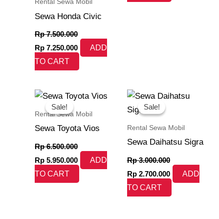
Rental Sewa Mobil
Sewa Honda Civic
Rp
7.500.000
Rp
7.250.000
ADD
TO CART
Original
Current
Original
Current
price
price
price
price
Sale!
Sale!
Sale!
Sale!
was:
is:
was:
is:
Rental Sewa Mobil
Rp 6.500.000.
Rp 5.950.000.
Rp 3.000.000.
Rp 2.700.000.
Rental Sewa Mobil
Sewa Toyota Vios
Sewa Daihatsu Sigra
Rp
6.500.000
Rp
5.950.000
ADD
Rp
3.000.000
TO CART
Rp
2.700.000
ADD
TO CART