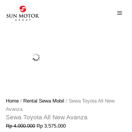
Skip
Original
Current
Sale!
to
price
price
content
was:
is:
Rp 4.000.000.
Rp 3.575.000.
Home
/
Rental Sewa Mobil
/ Sewa Toyota All New
Avanza
Sewa Toyota All New Avanza
Rp
4.000.000
Rp
3.575.000