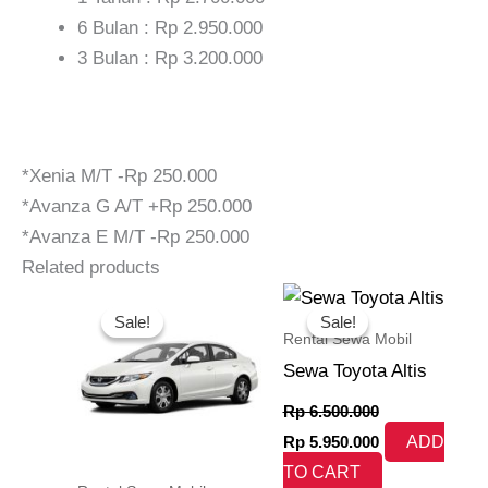
6 Bulan : Rp 2.950.000
3 Bulan : Rp 3.200.000
*Xenia M/T -Rp 250.000
*Avanza G A/T +Rp 250.000
*Avanza E M/T -Rp 250.000
Related products
Original
Current
Original
Current
price
price
price
price
Sale!
Sale!
Sale!
Sale!
was:
is:
was:
is:
Rental Sewa Mobil
Rp 7.500.000.
Rp 7.250.000.
Rp 6.500.000.
Rp 5.950.000.
Sewa Toyota Altis
Rp
6.500.000
Rp
5.950.000
ADD
TO CART