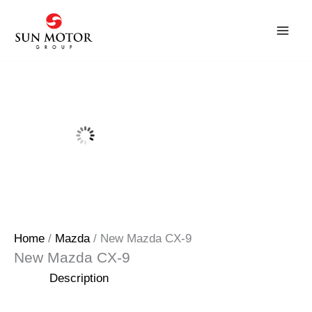
Skip
to
content
Home
/
Mazda
/ New Mazda CX-9
New Mazda CX-9
Description