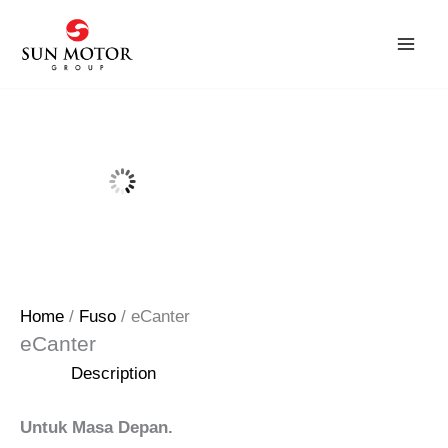
Skip
to
content
Home
/
Fuso
/ eCanter
eCanter
Description
Untuk Masa Depan.